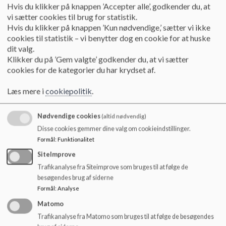
o
25.09.24 Dagsorden og referat_0.pdf
Hvis du klikker på knappen ’Accepter alle’, godkender du, at
l
vi sætter cookies til brug for statistik.
d
Hvis du klikker på knappen ’Kun nødvendige,’ sætter vi ikke
e
cookies til statistik – vi benytter dog en cookie for at huske
19.08.24 Dagsorden og referat.pdf
t
dit valg.
Klikker du på ’Gem valgte’ godkender du, at vi sætter
cookies for de kategorier du har krydset af.
29.10.24 Dagsorden og referat.pdf
Læs mere i
cookiepolitik
.
21.11.24 Dagsorden & referat.pdf
Nødvendige cookies
(altid nødvendig)
Disse cookies gemmer dine valg om cookieindstillinger.
Formål
:
Funktionalitet
16.12.24 Dagsorden og referat.pdf
SiteImprove
Trafikanalyse fra Siteimprove som bruges til at følge de
besøgendes brug af siderne
20.01.25 Dagsorden og referat.pdf
Formål
:
Analyse
Matomo
Trafikanalyse fra Matomo som bruges til at følge de besøgendes
20.02.2025 Dagsorden og referat.pdf