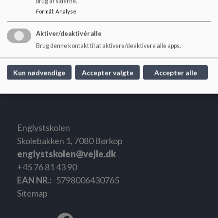
brug af siderne.
Formål
:
Analyse
19.03.25 Dagsorden og referat.pdf
Aktiver/deaktivér alle
Brug denne kontakt til at aktivere/deaktivere alle apps.
07.05.25 Dagsorden og referat.pdf
Kun nødvendige
Accepter valgte
Accepter alle
Englystskolen
Skolebakken 1, 7080 Børkop
englystskolen@vejle.dk
+45 76 81 43 90
EAN NR.
5798006430765
Sitemap