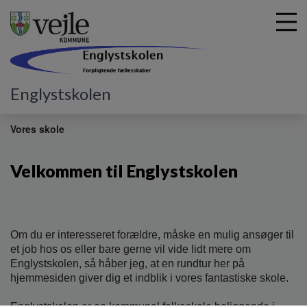
Englystskolen
G
å
Vores skole
t
i
Velkommen til Englystskolen
l
h
o
v
e
Om du er interesseret forældre, måske en mulig ansøger til
d
et job hos os eller bare gerne vil vide lidt mere om
i
Englystskolen, så håber jeg, at en rundtur her på
n
hjemmesiden giver dig et indblik i vores fantastiske skole.
d
h
Englystskolen er en kommunal folkeskole beliggende i