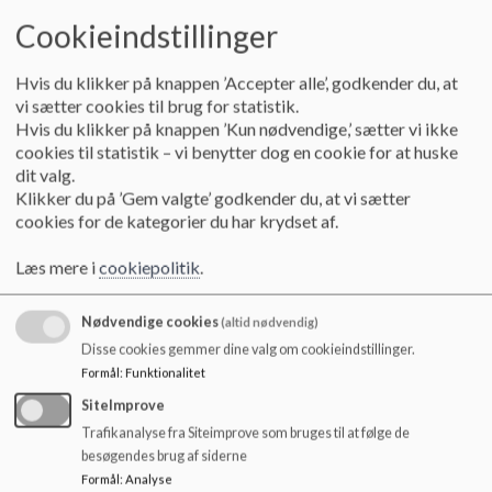
o
Vejle Kommunes sydøstlige del. Vi er en distriktsskole med
Cookieindstillinger
l
ca. 840 elever. Vi har fire spor på de fleste årgange.
d
e
Englystskolen har også en Centerafdeling for elever med
Hvis du klikker på knappen ’Accepter alle’, godkender du, at
t
socio-emotionelle vanskeligheder. Centerafdelingen har
vi sætter cookies til brug for statistik.
ca. 45 elever
Hvis du klikker på knappen ’Kun nødvendige,’ sætter vi ikke
cookies til statistik – vi benytter dog en cookie for at huske
Vi har ca. 140 medarbejdere, der gerne løber stærkt for at
dit valg.
give vores dejlige elever mest mulig læring, størst mulig
Klikker du på ’Gem valgte’ godkender du, at vi sætter
trivsel – og ja – bare en rigtig god skolegang med gode
cookies for de kategorier du har krydset af.
fællesskaber, masser af læring, spændende oplevelser og
varieret undervisning.
Læs mere i
cookiepolitik
.
På Englystskolen er vores grundværdi "forpligtende
fællesskaber". For os er det vigtigt at ALLE føler sig om del
Nødvendige cookies
(altid nødvendig)
af fællesskabet. Dette og meget andet kan du læse meget
Disse cookies gemmer dine valg om cookieindstillinger.
mere om her på hjemmesiden
Formål
:
Funktionalitet
Verdensmestre? – nej ikke helt endnu, men vi arbejder
SiteImprove
konstant på at gøre en god skole endnu bedre, og vi
Trafikanalyse fra Siteimprove som bruges til at følge de
stopper aldrig med at udvikle os selv for at blive bedre.
besøgendes brug af siderne
Vi er vant til og glade for en generel flot opbakning fra
Formål
:
Analyse