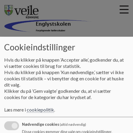
Englystskolen
Cookieindstillinger
G
å
Praktiske oplysninger
Den gode overgang
Hvis du klikker på knappen ’Accepter alle’, godkender du, at
t
vi sætter cookies til brug for statistik.
i
Hvis du klikker på knappen ’Kun nødvendige,’ sætter vi ikke
Den gode overgang
l
cookies til statistik – vi benytter dog en cookie for at huske
h
dit valg.
o
Klikker du på ’Gem valgte’ godkender du, at vi sætter
v
cookies for de kategorier du har krydset af.
e
Den gode overgang i Børkop fra lilholtgård, borggården og
d
børnehuset krystallen til Englystskolen.
Læs mere i
cookiepolitik
.
i
n
Samarbejdsaftalen har til formål at sikre en god overgang fra
d
Nødvendige cookies
vores institutioner til skolen.
(altid nødvendig)
h
Disse cookies gemmer dine valg om cookieindstillinger.