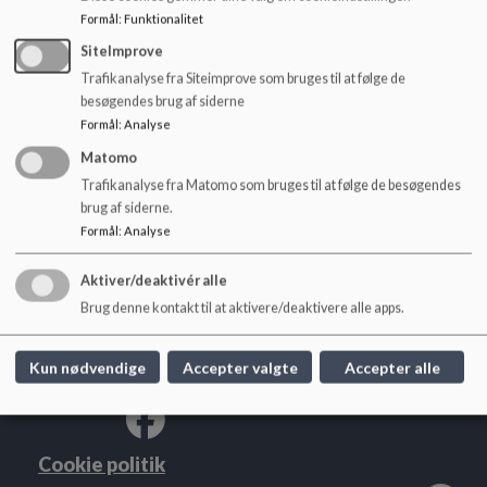
o
Formål
:
Funktionalitet
l
Dokumenter
d
SiteImprove
Den gode overgang i Børkop 2026_0.pdf
e
Trafikanalyse fra Siteimprove som bruges til at følge de
t
besøgendes brug af siderne
Formål
:
Analyse
Matomo
Trafikanalyse fra Matomo som bruges til at følge de besøgendes
Englystskolen
brug af siderne.
Formål
:
Analyse
Skolebakken 1, 7080 Børkop
englystskolen@vejle.dk
Aktiver/deaktivér alle
+45 76 81 43 90
Brug denne kontakt til at aktivere/deaktivere alle apps.
EAN NR.
5798006430765
Sitemap
Kun nødvendige
Accepter valgte
Accepter alle
Cookie politik