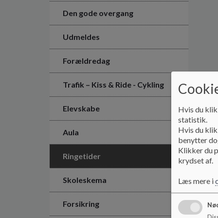
Den gode overgang
Udmeldes
Forældredag
Trafik – Kiss & Ride - Cykling
Cookie
Elevskabe
Hvis du klik
statistik.
Hvis du klik
Aula
benytter dog
Klikker du p
Ringetider
krydset af.
Skoleskema
Læs mere i
Forsikring
Nød
Dis