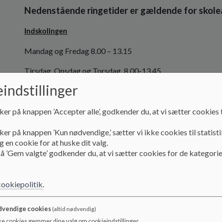
Nedenstående ringetider er gældende for skol
Indskolingen
Mandag og Fredag 8.00 – 13.15
Tirsdag, Onsdag og Torsdag 8.00-13.45
indstillinger
Mellemtrinnet
Mandag, Tirsdag, Torsdag og Fredag 8.00-13.30
ker på knappen ’Accepter alle’, godkender du, at vi sætter cookies t
Onsdag 8.00-14.30
ker på knappen ’Kun nødvendige,’ sætter vi ikke cookies til statisti
 en cookie for at huske dit valg.
Udskolingen
å ’Gem valgte’ godkender du, at vi sætter cookies for de kategorie
Alle elever møder ind til kl. 8.00 og har fri enten kl. 13.45, 1
skemauge og årgang.
cookiepolitik
.
vendige cookies
(altid nødvendig)
Elever og forældre orienterer sig i Aula.
se cookies gemmer dine valg om cookieindstillinger.