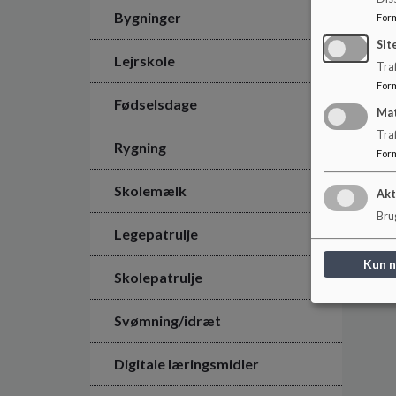
Bygninger
For
Sit
Lejrskole
Traf
For
Fødselsdage
Ma
Tra
Rygning
For
Skolemælk
Akt
Brug
Legepatrulje
Kun 
Skolepatrulje
Svømning/idræt
Digitale læringsmidler