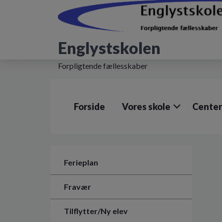
G
å
t
i
Englystskolen
l
h
Forpligtende fællesskaber
o
v
e
d
Forside
Vores skole
Center
i
n
d
h
o
l
Ferieplan
d
e
Fravær
t
Tilflytter/Ny elev