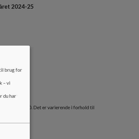
eåret 2024-25
il brug for
k – vi
r du har
4.30 eller 15.00. Det er varierende i forhold til