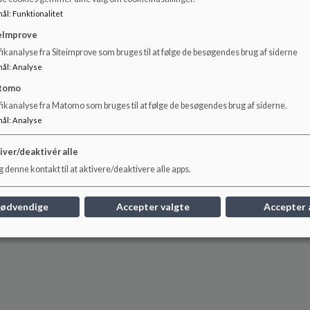
mål
:
Funktionalitet
eImprove
ikanalyse fra Siteimprove som bruges til at følge de besøgendes brug af siderne
Vedhæftet er oversigt over skemauge 1 og 2 i skoleåret 2024/
mål
:
Analyse
Dokumenter
tomo
fikanalyse fra Matomo som bruges til at følge de besøgendes brug af siderne.
Oversigter over skemauge 1 og 2 i skoleåret 2024/25
mål
:
Analyse
iver/deaktivér alle
 denne kontakt til at aktivere/deaktivere alle apps.
nødvendige
Accepter valgte
Accepter 