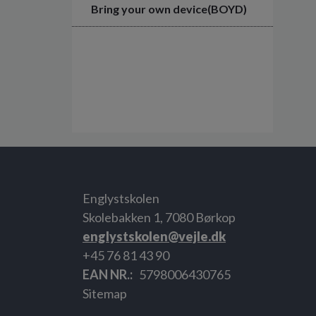
Bring your own device(BOYD)
Englystskolen
Skolebakken 1, 7080 Børkop
englystskolen@vejle.dk
+45 76 81 43 90
EAN NR.
5798006430765
Sitemap