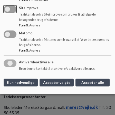
Formål
:
Funktionalitet
SiteImprove
Suppleanter
Trafikanalyse fra Siteimprove som bruges til at følge de
besøgendes brug af siderne
Signe Outsen
Formål
:
Analyse
Kasper Vissing
Matomo
Trafikanalyse fra Matomo som bruges til at følge de besøgendes
Elevrådsrepræsentanter
brug af siderne.
Formål
:
Analyse
Vælges i august 2026
Aktiver/deaktivér alle
Medarbejderrepræsentanter
Brug denne kontakt til at aktivere/deaktivere alle apps.
Lisbeth Eichenwald Thomsen
Kun nødvendige
Accepter valgte
Accepter alle
Agnete Lyck-Lindholm
Ledelsesrepræsentanter
Skoleleder Merete Storgaard, mail:
meres@vejle.dk
Tlf.: 20
58 55 05