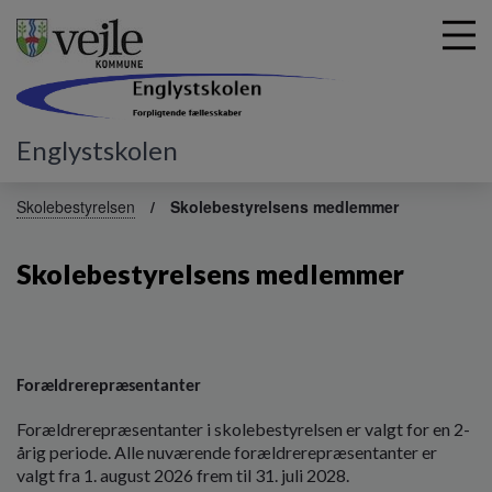
Englystskolen
G
å
Skolebestyrelsen
Skolebestyrelsens medlemmer
t
i
Skolebestyrelsens medlemmer
l
h
o
v
e
d
Forældrerepræsentanter
i
Forældrerepræsentanter i skolebestyrelsen er valgt for en 2-
n
årig periode. Alle nuværende forældrerepræsentanter er
d
valgt fra 1. august 2026 frem til 31. juli 2028.
h