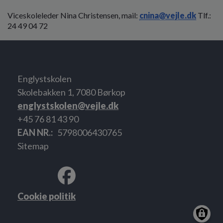
Viceskoleleder Nina Christensen, mail:
cnina@vejle.dk
Tlf.:
24 49 04 72
Englystskolen
Skolebakken 1, 7080 Børkop
englystskolen@vejle.dk
+45 76 81 43 90
EAN NR.
5798006430765
Sitemap
Cookie politik