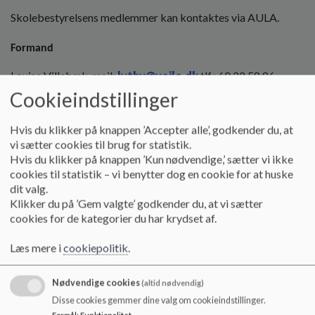
o
Skolebestyrelsens medlemmer kan kontaktes via AULA.
l
d
e
Formand
t
Louise Villebæk, mail:
lvthy@vejle.dk
tlf.: 60 22 58 86
Cookieindstillinger
Næstformand
Hvis du klikker på knappen ’Accepter alle’, godkender du, at
Kim Risbjerg
vi sætter cookies til brug for statistik.
Hvis du klikker på knappen ’Kun nødvendige,’ sætter vi ikke
Repræsentanter
cookies til statistik – vi benytter dog en cookie for at huske
dit valg.
Betina Borglund
Klikker du på ’Gem valgte’ godkender du, at vi sætter
cookies for de kategorier du har krydset af.
Dorthe Skjærbæk Kristiansen
Læs mere i
cookiepolitik
.
Alexander Klemp
Thomas Platz
Nødvendige cookies
(altid nødvendig)
Disse cookies gemmer dine valg om cookieindstillinger.
Karina Pawlowski