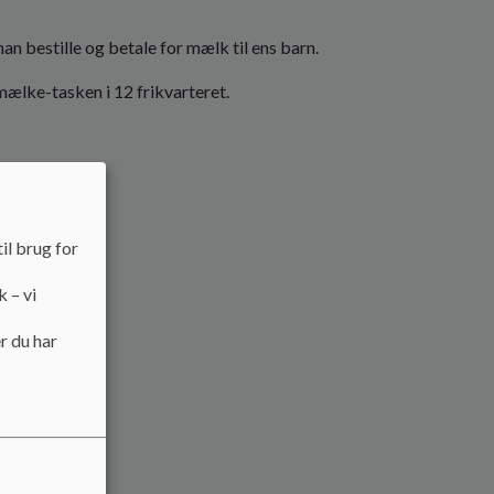
an bestille og betale for mælk til ens barn.
mælke-tasken i 12 frikvarteret.
il brug for
k – vi
r du har