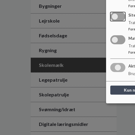
Bygninger
For
Sit
Lejrskole
Traf
For
Fødselsdage
Ma
Tra
Rygning
For
Skolemælk
Akt
Brug
Legepatrulje
Kun 
Skolepatrulje
Svømning/idræt
Digitale læringsmidler