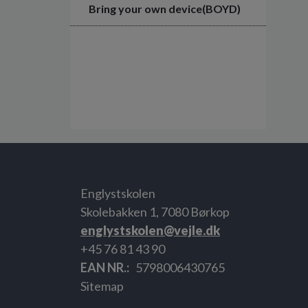
Bring your own device(BOYD)
Englystskolen
Skolebakken 1, 7080 Børkop
englystskolen@vejle.dk
+45 76 81 43 90
EAN NR.
5798006430765
Sitemap