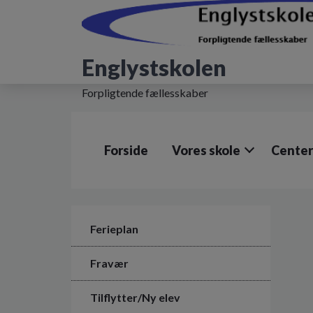
G
å
t
i
Englystskolen
l
h
Forpligtende fællesskaber
o
v
e
d
Forside
Vores skole
Center
i
n
d
h
o
l
Ferieplan
d
e
Fravær
t
Tilflytter/Ny elev