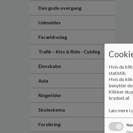
Den gode overgang
Udmeldes
Forældredag
Trafik – Kiss & Ride - Cykling
Cookie
Elevskabe
Hvis du klik
statistik.
Hvis du klik
Aula
benytter dog
Klikker du p
Ringetider
krydset af.
Skoleskema
Læs mere i
Forsikring
Nød
Dis