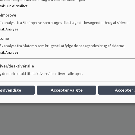
mål
:
Funktionalitet
eImprove
ikanalyse fra Siteimprove som bruges til at følge de besøgendes brug af siderne
mål
:
Analyse
tomo
fikanalyse fra Matomo som bruges til at følge de besøgendes brug af siderne.
mål
:
Analyse
iver/deaktivér alle
 denne kontakt til at aktivere/deaktivere alle apps.
nødvendige
Accepter valgte
Accepter 