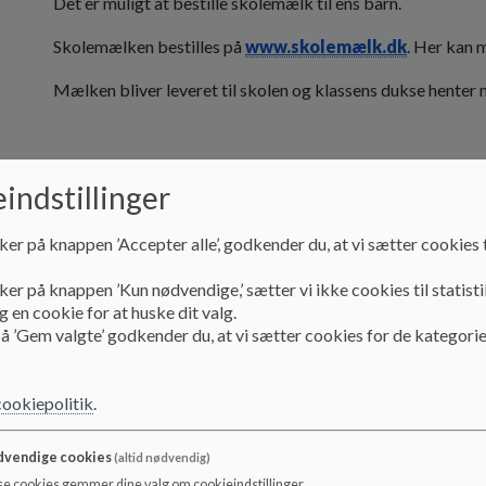
Det er muligt at bestille skolemælk til ens barn.
Skolemælken bestilles på
www.skolemælk.dk
. Her kan m
Mælken bliver leveret til skolen og klassens dukse henter 
indstillinger
ker på knappen ’Accepter alle’, godkender du, at vi sætter cookies t
ker på knappen ’Kun nødvendige,’ sætter vi ikke cookies til statisti
 en cookie for at huske dit valg.
å ’Gem valgte’ godkender du, at vi sætter cookies for de kategorie
cookiepolitik
.
vendige cookies
(altid nødvendig)
se cookies gemmer dine valg om cookieindstillinger.