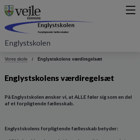
Englystskolen
G
å
Vores skole
Englystskolens værdiregelsæt
t
i
Englystskolens værdiregelsæt
l
h
o
v
På Englystskolen ønsker vi, at ALLE føler sig som en del
e
af et forpligtende fællesskab.
d
i
n
Englystskolens forpligtende fællesskab betyder:
d
h