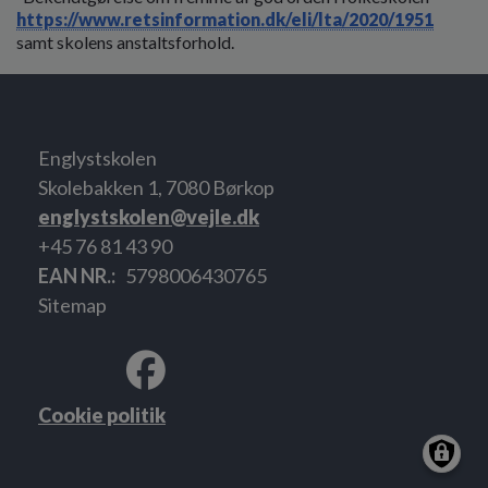
https://www.retsinformation.dk/eli/lta/2020/1951
samt skolens anstaltsforhold.
Englystskolen
Skolebakken 1, 7080 Børkop
englystskolen@vejle.dk
+45 76 81 43 90
EAN NR.
5798006430765
Sitemap
Cookie politik