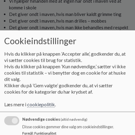
Vi hjælper hinanden med at ingen har ondt i maven ved at
o
komme i skole
l
Det giver ondt i maven, hvis man bliver kaldt grimme ting
d
Det giver ondt i maven, hvis man drilles – mobbes
e
t
Det giver ondt i maven, hvis man ikke behandles med respekt
Alle er fælles ansvarlige for at give hinanden en god
Cookieindstillinger
skoledag – personalet er fælles ansvarlige for at give
hinanden en god arbejdsdag.
Hvis du klikker på knappen ’Accepter alle’, godkender du, at
Vi forventer, at forældrene bakker op, når vi ringer hjem
vi sætter cookies til brug for statistik.
Hvis du klikker på knappen ’Kun nødvendige,’ sætter vi ikke
cookies til statistik – vi benytter dog en cookie for at huske
Vi ønsker at kendes som en skole med:
dit valg.
Klikker du på ’Gem valgte’ godkender du, at vi sætter
Tillid og tryghed
cookies for de kategorier du har krydset af.
Gensidig respekt
Engagement
Læs mere i
cookiepolitik
.
Ansvar
Samarbejde og fællesskab
Nødvendige cookies
(altid nødvendig)
Humor
Disse cookies gemmer dine valg om cookieindstillinger.
Formål
:
Funktionalitet