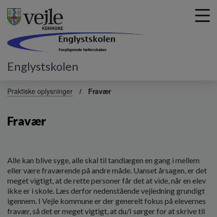
Englystskolen
G
å
Praktiske oplysninger
Fravær
t
i
Fravær
l
h
o
v
e
Alle kan blive syge, alle skal til tandlægen en gang i mellem
d
eller være fraværende på andre måde. Uanset årsagen, er det
i
meget vigtigt, at de rette personer får det at vide, når en elev
n
ikke er i skole. Læs derfor nedenstående vejledning grundigt
d
igennem. I Vejle kommune er der generelt fokus på elevernes
h
fravær, så det er meget vigtigt, at du/I sørger for at skrive til