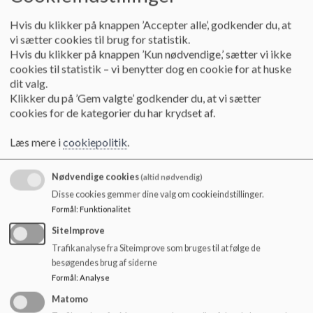
Vi håber fra skolens side, at eleverne kan afholde deres ferie i
skolens ferie.
Hvis du klikker på knappen ’Accepter alle’, godkender du, at
vi sætter cookies til brug for statistik.
Vi har forståelse for, at der kan være specielle tilfælde, hvor
Hvis du klikker på knappen ’Kun nødvendige,’ sætter vi ikke
det kan være nødvendigt for forældre at fritage deres børn
cookies til statistik – vi benytter dog en cookie for at huske
fra undervisning uden for skoleferierne, men vi henstiller til,
dit valg.
dette holdes på et minimum.
Klikker du på ’Gem valgte’ godkender du, at vi sætter
cookies for de kategorier du har krydset af.
Hvis du som forældre vælger at tage dit barn med på ferie
uden for skoleferierne, er det samtidig dit ansvar at sørge for,
Læs mere i
cookiepolitik
.
at barnet fagligt opdateres på det, klasen har arbejdet med i
perioden.
Nødvendige cookies
(altid nødvendig)
Det betyder, at der kan være noget arbejde, der skal laves på
Disse cookies gemmer dine valg om cookieindstillinger.
ferien eller når ferien er slut. Hvis læreren på forhånd ved,
Formål
:
Funktionalitet
hvad klassen skal arbejde med, kan eleven få dette med på
SiteImprove
ferie. Lærerne kan ikke pålægges at levere materiale inden
Trafikanalyse fra Siteimprove som bruges til at følge de
ferien, og det vil være forældrenes ansvar, at eleven fagligt
besøgendes brug af siderne
kan glide ind i klassen efter afsluttet ferie.
Formål
:
Analyse
Tilladelse til fravær op til 2 skoledage gives af teamet
Matomo
omkring eleven