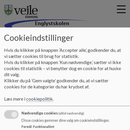
Cookieindstillinger
Englystskolen
G
Hvis du klikker på knappen ’Accepter alle’, godkender du, at
å
Hjem
vi sætter cookies til brug for statistik.
t
Hvis du klikker på knappen ’Kun nødvendige,’ sætter vi ikke
i
cookies til statistik – vi benytter dog en cookie for at huske
Praktiske oplysninger
l
dit valg.
h
Klikker du på ’Gem valgte’ godkender du, at vi sætter
o
cookies for de kategorier du har krydset af.
v
I dette afsnit har vi samlet stort og småt og en masse
e
praktiske oplysninger om det at være elev og forældre på
Læs mere i
cookiepolitik
.
d
Englystskolen.
i
Nødvendige cookies
n
(altid nødvendig)
d
Disse cookies gemmer dine valg om cookieindstillinger.
h
Formål
:
Funktionalitet