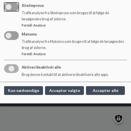
o
SiteImprove
l
Trafikanalyse fra Siteimprove som bruges til at følge de
Englystskolen
d
besøgendes brug af siderne
e
Skolebakken 1, 7080 Børkop
Formål
:
Analyse
t
englystskolen@vejle.dk
Matomo
+45 76 81 43 90
Trafikanalyse fra Matomo som bruges til at følge de besøgendes
EAN NR.
5798006430765
brug af siderne.
Sitemap
Formål
:
Analyse
Aktiver/deaktivér alle
Brug denne kontakt til at aktivere/deaktivere alle apps.
Cookie politik
Kun nødvendige
Accepter valgte
Accepter alle